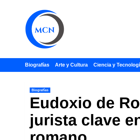
Saltar
al
contenido
Biografías
Arte y Cultura
Ciencia y Tecnolog
Biografías
Eudoxio de Rom
jurista clave 
romano