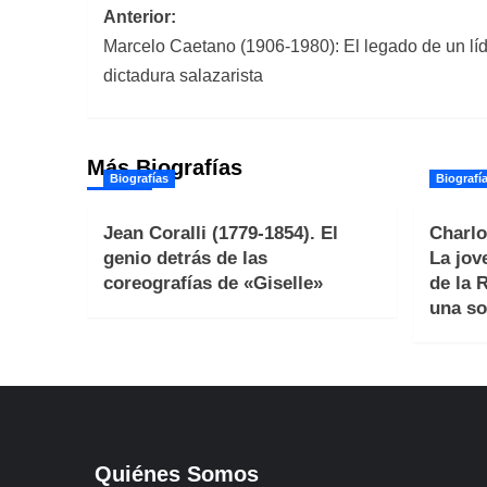
Navegación
Anterior:
Marcelo Caetano (1906-1980): El legado de un líde
de
dictadura salazarista
entradas
Más Biografías
Biografías
Biografí
Jean Coralli (1779-1854). El
Charlo
genio detrás de las
La jov
coreografías de «Giselle»
de la 
una so
Quiénes Somos