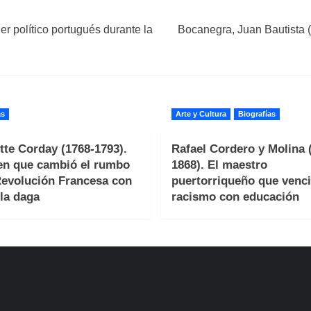
r político portugués durante la
Bocanegra, Juan Bautista (
as
Arte y Cultura
Biografías
tte Corday (1768-1793).
Rafael Cordero y Molina 
en que cambió el rumbo
1868). El maestro
Revolución Francesa con
puertorriqueño que venci
la daga
racismo con educación