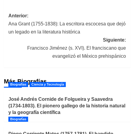
Navegación
Anterior:
Ana Grant (1755-1838): La escritora escocesa que dejó
de
un legado en la literatura histórica
entradas
Siguiente:
Francisco Jiménez (s. XVI). El franciscano que
evangelizó el México prehispánico
Más Biografías
Biografías
Ciencia y Tecnología
José Andrés Cornide de Folgueira y Saavedra
(1734-1803). El pionero gallego de la historia natural
y la geografía científica
Biografías
Diego Corriente Matos (1757-1781). El bandido