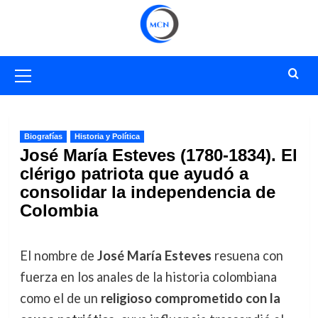
Saltar
al
contenido
Menú
primario
Biografías
Historia y Política
José María Esteves (1780-1834). El
clérigo patriota que ayudó a
consolidar la independencia de
Colombia
El nombre de
José María Esteves
resuena con
fuerza en los anales de la historia colombiana
como el de un
religioso comprometido con la