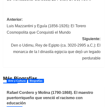
Navegación
Anterior:
Luis Mazzantini y Eguía (1856-1926): El Torero
de
Cosmopolita que Conquistó el Mundo
entradas
Siguiente:
Den o Udimu, Rey de Egipto (ca. 3020-2995 a.C.): El
monarca de la I dinastía egipcia que dejó un legado
perdurable
Más Biografías
Arte y Cultura
Biografías
Rafael Cordero y Molina (1790-1868). El maestro
puertorriqueño que venció el racismo con
educación