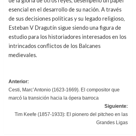
de la gloria de otros reyes, desempeñó un papel
esencial en el desarrollo de su nación. A través
de sus decisiones políticas y su legado religioso,
Esteban V Dragutín sigue siendo una figura de
estudio para los historiadores interesados en los
intrincados conflictos de los Balcanes
medievales.
Navegación
Anterior:
Cesti, Marc’Antonio (1623-1669). El compositor que
de
marcó la transición hacia la ópera barroca
entradas
Siguiente:
Tim Keefe (1857-1933): El pionero del pitcheo en las
Grandes Ligas