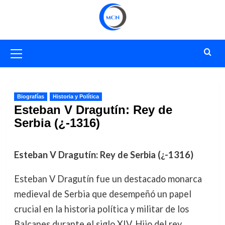
Saltar
al
contenido
Menú
primario
Biografías
Historia y Política
Esteban V Dragutín: Rey de
Serbia (¿-1316)
Esteban V Dragutín: Rey de Serbia (¿-1316)
Esteban V Dragutín fue un destacado monarca
medieval de Serbia que desempeñó un papel
crucial en la historia política y militar de los
Balcanes durante el siglo XIV. Hijo del rey