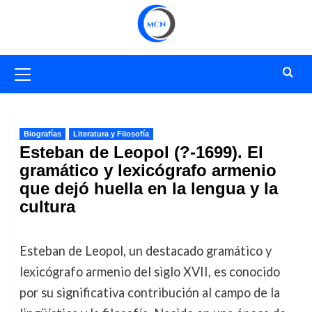
Saltar
al
contenido
Menú
primario
Biografías
Literatura y Filosofía
Esteban de Leopol (?-1699). El
gramático y lexicógrafo armenio
que dejó huella en la lengua y la
cultura
Esteban de Leopol, un destacado gramático y
lexicógrafo armenio del siglo XVII, es conocido
por su significativa contribución al campo de la