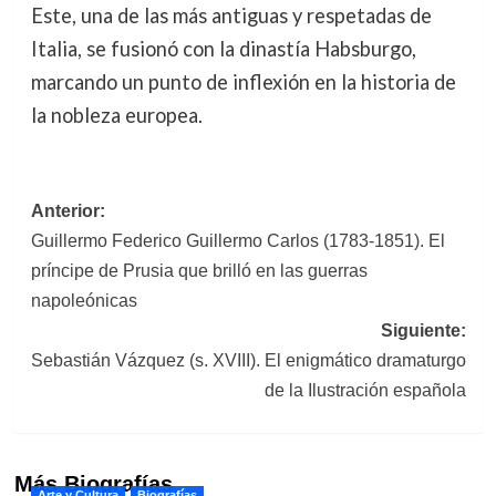
Este, una de las más antiguas y respetadas de
Italia, se fusionó con la dinastía Habsburgo,
marcando un punto de inflexión en la historia de
la nobleza europea.
Navegación
Anterior:
Guillermo Federico Guillermo Carlos (1783-1851). El
de
príncipe de Prusia que brilló en las guerras
entradas
napoleónicas
Siguiente:
Sebastián Vázquez (s. XVIII). El enigmático dramaturgo
de la Ilustración española
Más Biografías
Arte y Cultura
Biografías