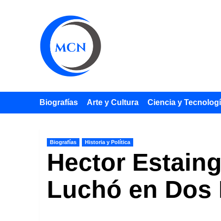
Saltar
al
contenido
Biografías
Arte y Cultura
Ciencia y Tecnolog
Biografías
Historia y Política
Hector Estaing
Luchó en Dos 