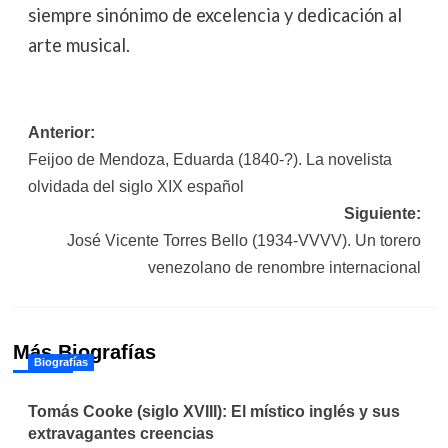
siempre sinónimo de excelencia y dedicación al
arte musical.
Navegación
Anterior:
Feijoo de Mendoza, Eduarda (1840-?). La novelista
de
olvidada del siglo XIX español
entradas
Siguiente:
José Vicente Torres Bello (1934-VVVV). Un torero
venezolano de renombre internacional
Más Biografías
Biografías
Tomás Cooke (siglo XVIII): El místico inglés y sus
extravagantes creencias