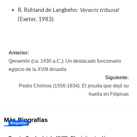
R. Rohland de Langbehn:
Veneris tribunal
(Exeter, 1983).
Navegación
Anterior:
Qenamón (ca. 1430 a.C.): Un destacado funcionario
de
egipcio de la XVIII dinastía
entradas
Siguiente:
Pedro Chirinos (1556-1634). El jesuita que dejó su
huella en Filipinas
Más Biografías
Biografías