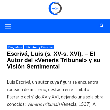
Saltar
al
contenido
Menú
primario
Biografías
Literatura y Filosofía
Escrivá, Luis (s. XV-s. XVI). – El
Autor del «Veneris Tribunal» y su
Visión Sentimental
Luis Escrivá, un autor cuya figura se encuentra
rodeada de misterio, destacó en el ámbito
literario del siglo XV y XVI, dejando una sola obra
conocida:
Veneris tribunal
(Venecia, 1537). A