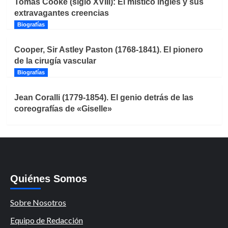
Tomás Cooke (siglo XVIII): El místico inglés y sus
extravagantes creencias
Biografías
Cooper, Sir Astley Paston (1768-1841). El pionero
de la cirugía vascular
Biografías
Jean Coralli (1779-1854). El genio detrás de las
coreografías de «Giselle»
Quiénes Somos
Sobre Nosotros
Equipo de Redacción