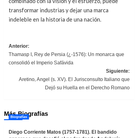
combinado con la visión y el esfuerzo, puede
transformar industrias y dejar una marca
indeleble en la historia de una nación.
Navegación
Anterior:
Thamasp I, Rey de Persia (¿-1576): Un monarca que
de
consolidó el Imperio Safávida
entradas
Siguiente:
Aretino, Angel (s. XV). El Jurisconsulto Italiano que
Dejó su Huella en el Derecho Romano
Más Biografías
Biografías
Diego Corriente Matos (1757-1781). El bandido