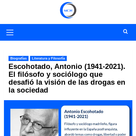
Saltar
al
contenido
Menú
primario
Biografías
Literatura y Filosofía
Escohotado, Antonio (1941-2021).
El filósofo y sociólogo que
desafió la visión de las drogas en
la sociedad