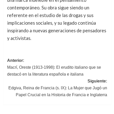
una marca indeleble en el pensamiento
contemporáneo. Su obra sigue siendo un
referente en el estudio de las drogas y sus
implicaciones sociales, y su legado continúa
inspirando a nuevas generaciones de pensadores
y activistas.
Navegación
Anterior:
Macrí, Oreste (1913-1998): El erudito italiano que se
de
destacó en la literatura española e italiana
entradas
Siguiente:
Edgiva, Reina de Francia (s. IX): La Mujer que Jugó un
Papel Crucial en la Historia de Francia e Inglaterra