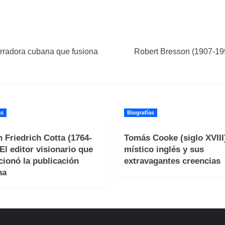
rradora cubana que fusiona
Robert Bresson (1907-1999
as
Biografías
 Friedrich Cotta (1764-
Tomás Cooke (siglo XVIII)
 El editor visionario que
místico inglés y sus
cionó la publicación
extravagantes creencias
na