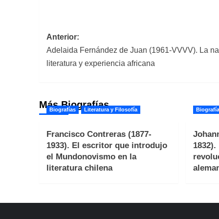
Navegación
Anterior:
Adelaida Fernández de Juan (1961-VVVV). La na
de
literatura y experiencia africana
entradas
Más Biografías
Biografías
Literatura y Filosofía
Biografí
Francisco Contreras (1877-
Johann
1933). El escritor que introdujo
1832).
el Mundonovismo en la
revolu
literatura chilena
alema