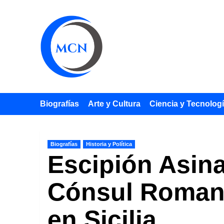
Saltar
al
contenido
Biografías
Arte y Cultura
Ciencia y Tecnolog
Biografías
Historia y Política
Escipión Asina,
Cónsul Romano
en Sicilia