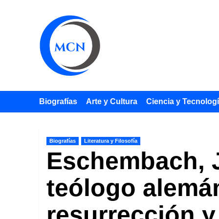
Saltar
al
contenido
Biografías
Arte y Cultura
Ciencia y Tecnolog
Biografías
Literatura y Filosofía
Eschembach, Ju
teólogo alemán
resurrección y