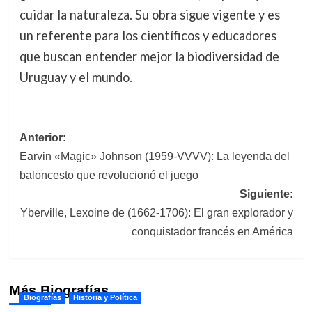
cuidar la naturaleza. Su obra sigue vigente y es
un referente para los científicos y educadores
que buscan entender mejor la biodiversidad de
Uruguay y el mundo.
Navegación
Anterior:
Earvin «Magic» Johnson (1959-VVVV): La leyenda del
de
baloncesto que revolucionó el juego
entradas
Siguiente:
Yberville, Lexoine de (1662-1706): El gran explorador y
conquistador francés en América
Más Biografías
Biografías
Historia y Política