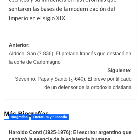
sentaron las bases de la modernización del
Imperio en el siglo XIX.
Navegación
Anterior:
Aldrico, San (?-836). El prelado francés que destacó en
de
la corte de Carlomagno
entradas
Siguiente:
Severino, Papa y Santo (¿-640). El breve pontificado
de un defensor de la ortodoxia cristiana
Más Biografías
Biografías
Literatura y Filosofía
Haroldo Conti (1925-1976): El escritor argentino que
capturó la esencia de la existencia humana