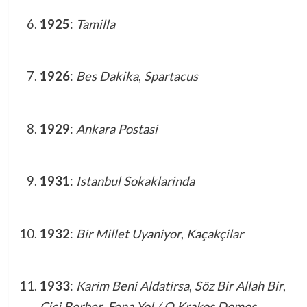
1925
:
Tamilla
1926
:
Bes Dakika
,
Spartacus
1929
:
Ankara Postasi
1931
:
Istanbul Sokaklarinda
1932
:
Bir Millet Uyaniyor
,
Kaçakçilar
1933
:
Karim Beni Aldatirsa
,
Söz Bir Allah Bir
,
Cici Berber
,
Fena Yol / O Krakos Domos
,