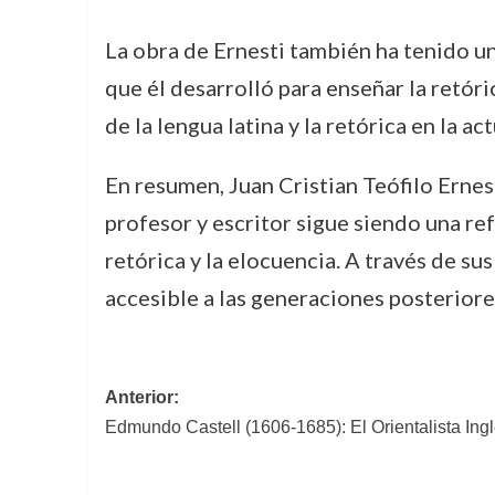
La obra de Ernesti también ha tenido u
que él desarrolló para enseñar la retó
de la lengua latina y la retórica en la ac
En resumen, Juan Cristian Teófilo Ernest
profesor y escritor sigue siendo una re
retórica y la elocuencia. A través de su
accesible a las generaciones posteriores
Navegación
Anterior:
Edmundo Castell (1606-1685): El Orientalista Ingl
de
entradas