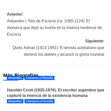
Navegación
Anterior:
Alejandro I, Rey de Escocia (ca. 1080-1124). El
de
monarca que dejó su huella en la historia medieval de
entradas
Escocia
Siguiente:
Quist, Adrian (1913-1991): El tenista australiano que
dominó los dobles y alcanzó la gloria mundial
Más Biografías
Biografías
Literatura y Filosofía
Haroldo Conti (1925-1976): El escritor argentino que
capturó la esencia de la existencia humana
Biografías
Literatura y Filosofía