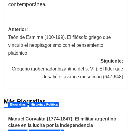
contemporánea.
Navegación
Anterior:
Teón de Esmirna (100-199). El filósofo griego que
de
vinculó el neopitagorismo con el pensamiento
entradas
platónico
Siguiente:
Gregorio (gobernador bizantino del s. VII): El líder que
desafió el avance musulmán (647-648)
Más Biografías
Biografías
Historia y Política
Manuel Corvalán (1774-1847): El militar argentino
clave en la lucha por la Independencia