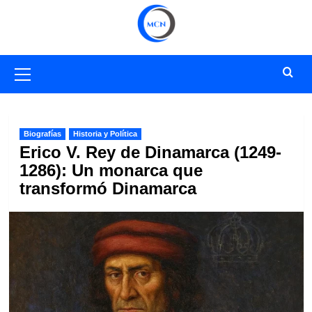
Saltar
al
contenido
Menú
primario
Biografías
Historia y Política
Erico V. Rey de Dinamarca (1249-
1286): Un monarca que
transformó Dinamarca