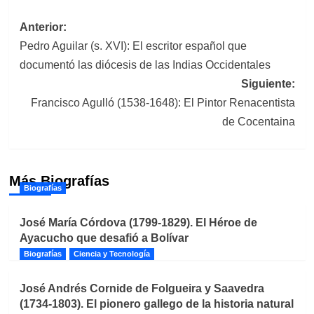
Navegación
Anterior:
Pedro Aguilar (s. XVI): El escritor español que
de
documentó las diócesis de las Indias Occidentales
entradas
Siguiente:
Francisco Agulló (1538-1648): El Pintor Renacentista
de Cocentaina
Más Biografías
Biografías
José María Córdova (1799-1829). El Héroe de
Ayacucho que desafió a Bolívar
Biografías
Ciencia y Tecnología
José Andrés Cornide de Folgueira y Saavedra
(1734-1803). El pionero gallego de la historia natural