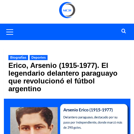
Saltar
al
contenido
Menú
primario
Biografías
Deportes
Erico, Arsenio (1915-1977). El
legendario delantero paraguayo
que revolucionó el fútbol
argentino