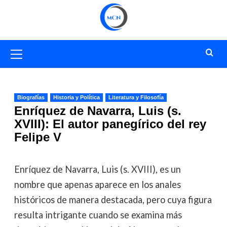
Saltar
al
contenido
Menú
primario
Biografías
Historia y Política
Literatura y Filosofía
Enríquez de Navarra, Luis (s.
XVIII): El autor panegírico del rey
Felipe V
Enríquez de Navarra, Luis (s. XVIII), es un
nombre que apenas aparece en los anales
históricos de manera destacada, pero cuya figura
resulta intrigante cuando se examina más