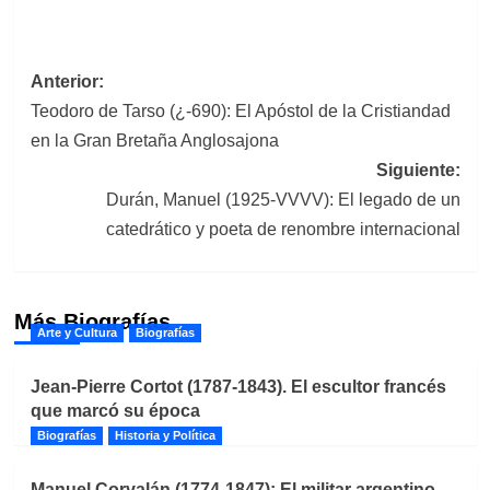
Navegación
Anterior:
Teodoro de Tarso (¿-690): El Apóstol de la Cristiandad
de
en la Gran Bretaña Anglosajona
entradas
Siguiente:
Durán, Manuel (1925-VVVV): El legado de un
catedrático y poeta de renombre internacional
Más Biografías
Arte y Cultura
Biografías
Jean-Pierre Cortot (1787-1843). El escultor francés
que marcó su época
Biografías
Historia y Política
Manuel Corvalán (1774-1847): El militar argentino