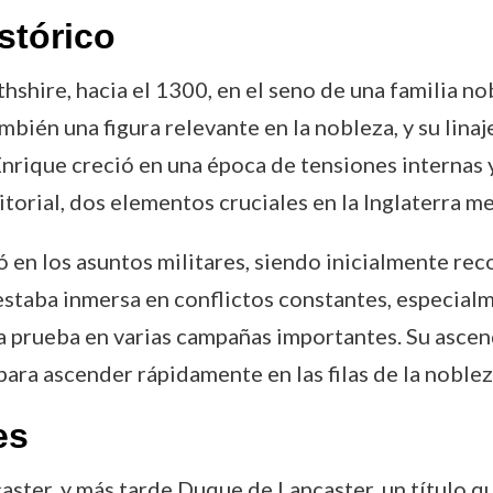
stórico
hire, hacia el 1300, en el seno de una familia no
ambién una figura relevante en la nobleza, y su lina
 Enrique creció en una época de tensiones internas 
itorial, dos elementos cruciales en la Inglaterra m
ó en los asuntos militares, siendo inicialmente re
staba inmersa en conflictos constantes, especialme
a prueba en varias campañas importantes. Su ascen
para ascender rápidamente en las filas de la noblez
es
ster, y más tarde Duque de Lancaster, un título q