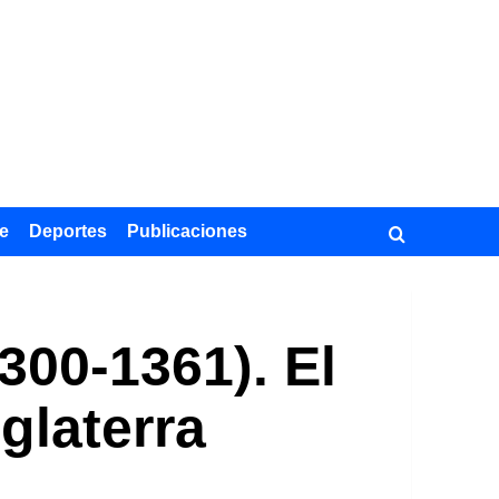
e
Deportes
Publicaciones
300-1361). El
nglaterra