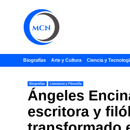
Saltar
al
contenido
Biografías
Arte y Cultura
Ciencia y Tecnolog
Biografías
Literatura y Filosofía
Ángeles Encin
escritora y fi
transformado e