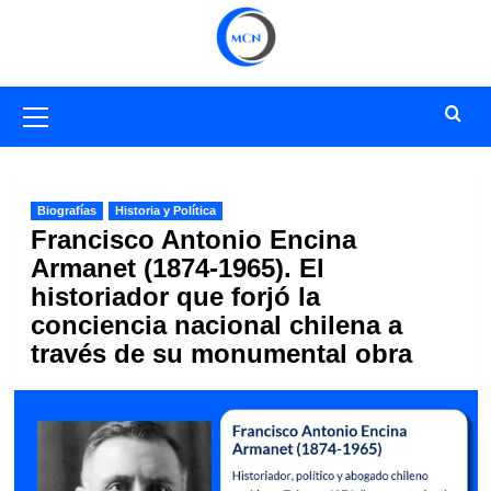
Saltar
al
contenido
Menú
primario
Biografías
Historia y Política
Francisco Antonio Encina
Armanet (1874-1965). El
historiador que forjó la
conciencia nacional chilena a
través de su monumental obra