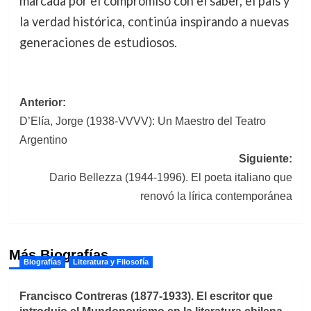
marcada por el compromiso con el saber, el país y
la verdad histórica, continúa inspirando a nuevas
generaciones de estudiosos.
Navegación
Anterior:
D’Elía, Jorge (1938-VVVV): Un Maestro del Teatro
de
Argentino
entradas
Siguiente:
Dario Bellezza (1944-1996). El poeta italiano que
renovó la lírica contemporánea
Más Biografías
Biografías
Literatura y Filosofía
Francisco Contreras (1877-1933). El escritor que