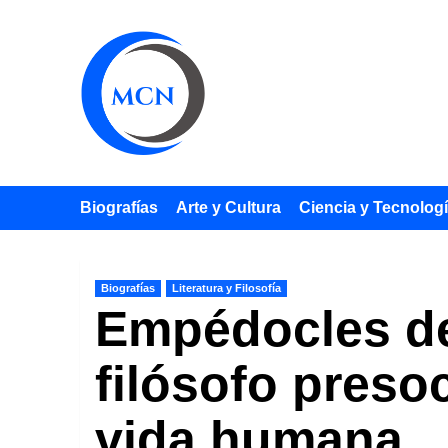
Saltar
al
contenido
Biografías
Arte y Cultura
Ciencia y Tecnolog
Biografías
Literatura y Filosofía
Empédocles de 
filósofo preso
vida humana