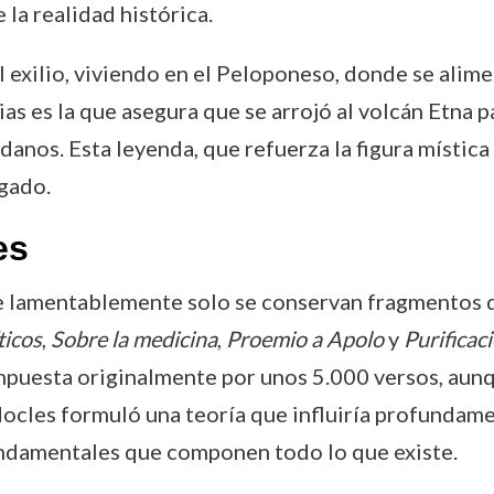
 la realidad histórica.
 exilio, viviendo en el Peloponeso, donde se alim
ias es la que asegura que se arrojó al volcán Etna 
anos. Esta leyenda, que refuerza la figura místic
egado.
es
 lamentablemente solo se conservan fragmentos de 
ticos
,
Sobre la medicina
,
Proemio a Apolo
y
Purificac
mpuesta originalmente por unos 5.000 versos, aun
cles formuló una teoría que influiría profundament
ndamentales que componen todo lo que existe.