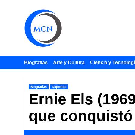
Saltar
al
contenido
Biografías
Arte y Cultura
Ciencia y Tecnolog
Biografías
Deportes
Ernie Els (196
que conquistó 