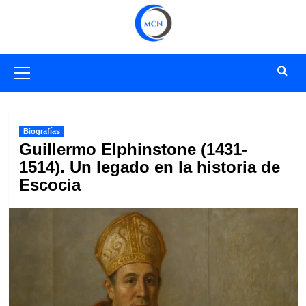
Saltar
al
contenido
Menú
primario
Biografías
Guillermo Elphinstone (1431-
1514). Un legado en la historia de
Escocia