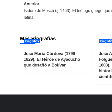
Navegación
Anterior:
Isidoro de Moscú (¿-1463). El teólogo griego que in
de
latina
entradas
Más Biografías
Biografías
Biografí
José María Córdova (1799-
José A
1829). El Héroe de Ayacucho
Folgue
que desafió a Bolívar
1803).
histori
científ