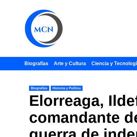
Saltar
al
contenido
Biografías
Arte y Cultura
Ciencia y Tecnolog
Biografías
Historia y Política
Elorreaga, Ilde
comandante de 
guerra de inde