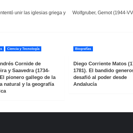
tentó unir las iglesias griega y
Wolfgruber, Gernot (1944-VVVV
as
Ciencia y Tecnología
Biografías
ndrés Cornide de
Diego Corriente Matos (1
ira y Saavedra (1734-
1781). El bandido genero
 El pionero gallego de la
desafió al poder desde
a natural y la geografía
Andalucía
ica