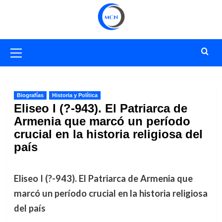
Saltar
al
contenido
Menú
primario
Biografías
Historia y Política
Eliseo I (?-943). El Patriarca de
Armenia que marcó un período
crucial en la historia religiosa del
país
Eliseo I (?-943). El Patriarca de Armenia que
marcó un período crucial en la historia religiosa
del país