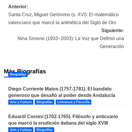
Navegación
Anterior:
Santa Cruz, Miguel Gerónimo (s. XVI): El matemático
de
valenciano que marcó la aritmética del Siglo de Oro
entradas
Siguiente:
Nina Simone (1933–2003): La Voz que Definió una
Generación
Más Biografías
Biografías
Diego Corriente Matos (1757-1781). El bandido
generoso que desafió al poder desde Andalucía
Arte y Cultura
Biografías
Literatura y Filosofía
Eduardi Corsini (1702-1765). Filósofo y anticuario
que marcó la erudición italiana del siglo XVIII
Arte y Cultura
Biografías