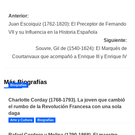
Navegación
Anterior:
Juan Escoiquiz (1762-1820): El Preceptor de Fernando
de
VII y su Influencia en la Historia Española
entradas
Siguiente:
Souvre, Gil de (1540-1624): El Marqués de
Courtanvaux que acompañó a Enrique III y Enrique IV
Más Biografías
Biografías
Charlotte Corday (1768-1793). La joven que cambió
el rumbo de la Revolución Francesa con una sola
daga
Arte y Cultura
Biografías
Rafael Cordero y Molina (1790-1868). El maestro