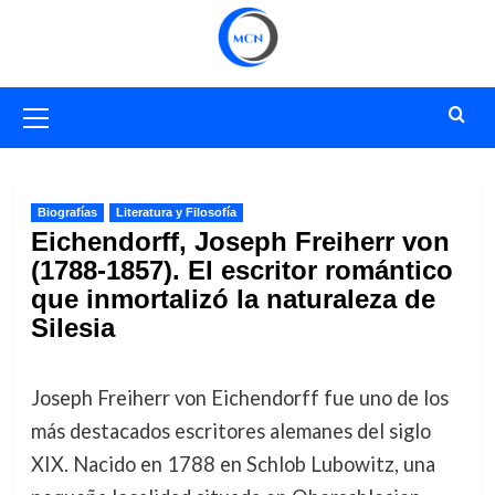
Saltar
al
contenido
Menú
primario
Biografías
Literatura y Filosofía
Eichendorff, Joseph Freiherr von
(1788-1857). El escritor romántico
que inmortalizó la naturaleza de
Silesia
Joseph Freiherr von Eichendorff fue uno de los
más destacados escritores alemanes del siglo
XIX. Nacido en 1788 en Schlob Lubowitz, una