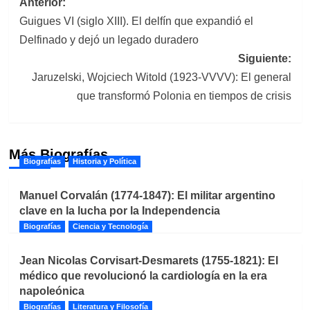
Navegación
Anterior:
Guigues VI (siglo XIII). El delfín que expandió el
de
Delfinado y dejó un legado duradero
entradas
Siguiente:
Jaruzelski, Wojciech Witold (1923-VVVV): El general
que transformó Polonia en tiempos de crisis
Más Biografías
Biografías
Historia y Política
Manuel Corvalán (1774-1847): El militar argentino
clave en la lucha por la Independencia
Biografías
Ciencia y Tecnología
Jean Nicolas Corvisart-Desmarets (1755-1821): El
médico que revolucionó la cardiología en la era
napoleónica
Biografías
Literatura y Filosofía