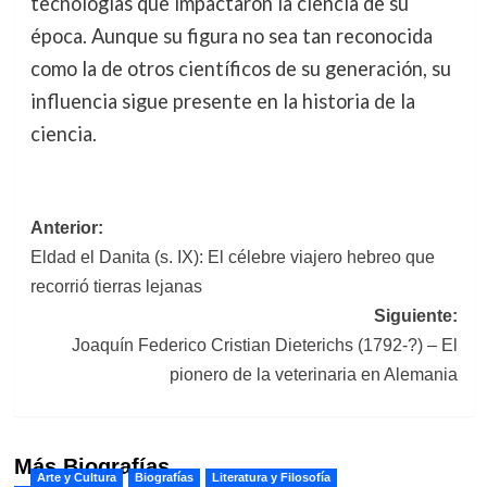
tecnologías que impactaron la ciencia de su
época. Aunque su figura no sea tan reconocida
como la de otros científicos de su generación, su
influencia sigue presente en la historia de la
ciencia.
Navegación
Anterior:
Eldad el Danita (s. IX): El célebre viajero hebreo que
de
recorrió tierras lejanas
entradas
Siguiente:
Joaquín Federico Cristian Dieterichs (1792-?) – El
pionero de la veterinaria en Alemania
Más Biografías
Arte y Cultura
Biografías
Literatura y Filosofía