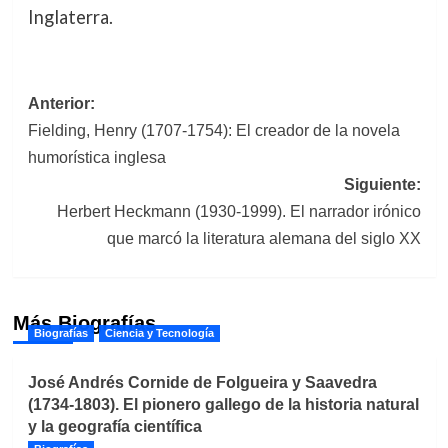
Inglaterra.
Navegación
Anterior:
Fielding, Henry (1707-1754): El creador de la novela
de
humorística inglesa
entradas
Siguiente:
Herbert Heckmann (1930-1999). El narrador irónico
que marcó la literatura alemana del siglo XX
Más Biografías
Biografías
Ciencia y Tecnología
José Andrés Cornide de Folgueira y Saavedra
(1734-1803). El pionero gallego de la historia natural
y la geografía científica