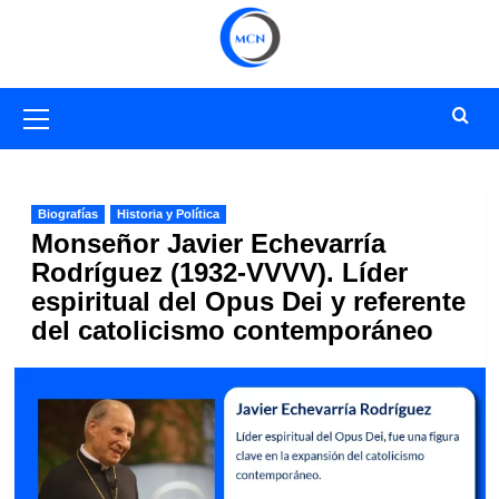
Saltar
al
contenido
Menú
primario
Biografías
Historia y Política
Monseñor Javier Echevarría
Rodríguez (1932-VVVV). Líder
espiritual del Opus Dei y referente
del catolicismo contemporáneo