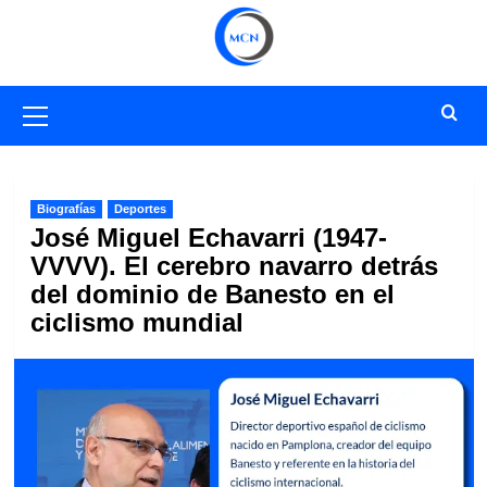
Saltar
al
contenido
Menú
primario
Biografías
Deportes
José Miguel Echavarri (1947-
VVVV). El cerebro navarro detrás
del dominio de Banesto en el
ciclismo mundial