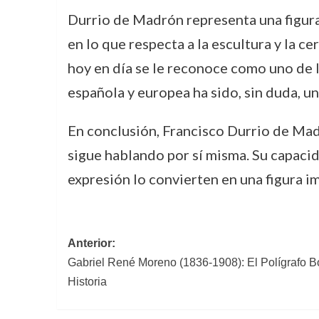
Durrio de Madrón representa una figura
en lo que respecta a la escultura y la c
hoy en día se le reconoce como uno de l
española y europea ha sido, sin duda, un
En conclusión, Francisco Durrio de Madr
sigue hablando por sí misma. Su capaci
expresión lo convierten en una figura i
Navegación
Anterior:
Gabriel René Moreno (1836-1908): El Polígrafo Bo
de
Historia
entradas