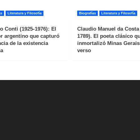
as
Literatura y Filosofía
Biografías
Literatura y Filosofía
o Conti (1925-1976): El
Claudio Manuel da Costa 
or argentino que capturó
1789). El poeta clásico q
ncia de la existencia
inmortalizó Minas Gerais
a
verso