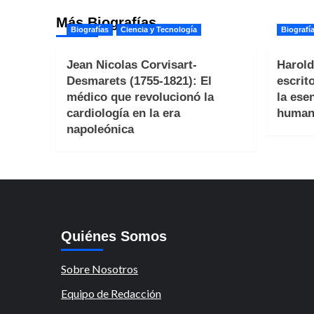
Más Biografías
Biografías
Ciencia y Tecnología
Biografí
Jean Nicolas Corvisart-
Harold
Desmarets (1755-1821): El
escrit
médico que revolucionó la
la ese
cardiología en la era
human
napoleónica
Quiénes Somos
Sobre Nosotros
Equipo de Redacción