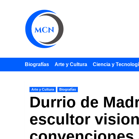
Saltar
al
contenido
Biografías
Arte y Cultura
Ciencia y Tecnolog
Arte y Cultura
Biografías
Durrio de Madr
escultor visio
convenciones a