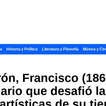
ía
Historia y Política
Literatura y Filosofía
Música y Cin
ón, Francisco (186
nario que desafió l
rtísticas de su ti