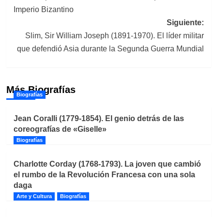
entradas
Imperio Bizantino
Siguiente:
Slim, Sir William Joseph (1891-1970). El líder militar
que defendió Asia durante la Segunda Guerra Mundial
Más Biografías
Biografías
Jean Coralli (1779-1854). El genio detrás de las
coreografías de «Giselle»
Biografías
Charlotte Corday (1768-1793). La joven que cambió
el rumbo de la Revolución Francesa con una sola
daga
Arte y Cultura
Biografías