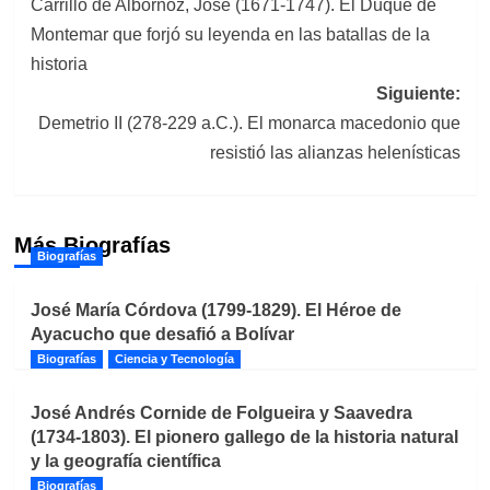
Carrillo de Albornoz, José (1671-1747). El Duque de
de
Montemar que forjó su leyenda en las batallas de la
entradas
historia
Siguiente:
Demetrio II (278-229 a.C.). El monarca macedonio que
resistió las alianzas helenísticas
Más Biografías
Biografías
José María Córdova (1799-1829). El Héroe de
Ayacucho que desafió a Bolívar
Biografías
Ciencia y Tecnología
José Andrés Cornide de Folgueira y Saavedra
(1734-1803). El pionero gallego de la historia natural
y la geografía científica
Biografías