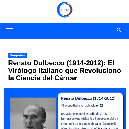
Saltar
al
contenido
Menú
primario
Biografías
Renato Dulbecco (1914-2012): El
Virólogo Italiano que Revolucionó
la Ciencia del Cáncer