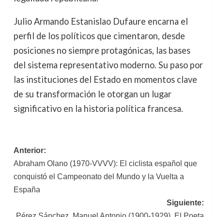
Julio Armando Estanislao Dufaure encarna el
perfil de los políticos que cimentaron, desde
posiciones no siempre protagónicas, las bases
del sistema representativo moderno. Su paso por
las instituciones del Estado en momentos clave
de su transformación le otorgan un lugar
significativo en la historia política francesa.
Navegación
Anterior:
Abraham Olano (1970-VVVV): El ciclista español que
de
conquistó el Campeonato del Mundo y la Vuelta a
entradas
España
Siguiente:
Pérez Sánchez, Manuel Antonio (1900-1929). El Poeta