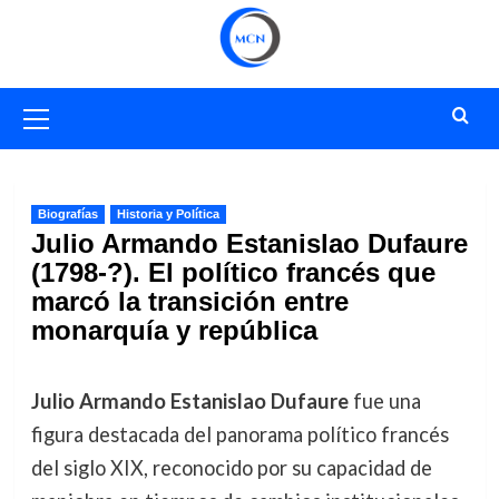
Saltar
al
contenido
Menú
primario
Biografías
Historia y Política
Julio Armando Estanislao Dufaure
(1798-?). El político francés que
marcó la transición entre
monarquía y república
Julio Armando Estanislao Dufaure
fue una
figura destacada del panorama político francés
del siglo XIX, reconocido por su capacidad de