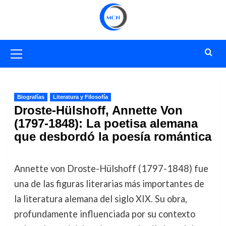
Saltar
al
contenido
Menú
primario
Biografías
Literatura y Filosofía
Droste-Hülshoff, Annette Von
(1797-1848): La poetisa alemana
que desbordó la poesía romántica
Annette von Droste-Hülshoff (1797-1848) fue
una de las figuras literarias más importantes de
la literatura alemana del siglo XIX. Su obra,
profundamente influenciada por su contexto