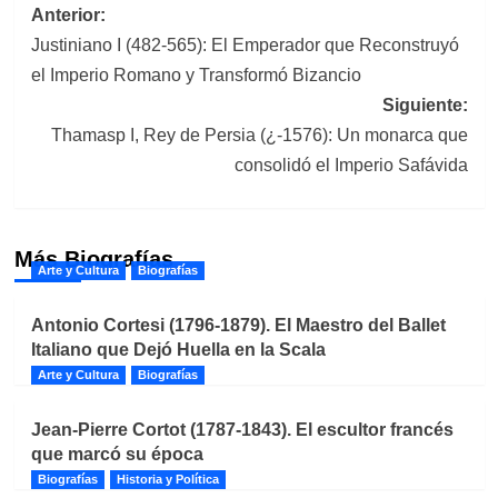
Navegación
Anterior:
Justiniano I (482-565): El Emperador que Reconstruyó
de
el Imperio Romano y Transformó Bizancio
entradas
Siguiente:
Thamasp I, Rey de Persia (¿-1576): Un monarca que
consolidó el Imperio Safávida
Más Biografías
Arte y Cultura
Biografías
Antonio Cortesi (1796-1879). El Maestro del Ballet
Italiano que Dejó Huella en la Scala
Arte y Cultura
Biografías
Jean-Pierre Cortot (1787-1843). El escultor francés
que marcó su época
Biografías
Historia y Política