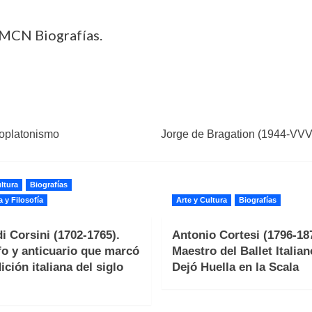
 MCN Biografías.
eoplatonismo
Jorge de Bragation (1944-VVVV)
ltura
Biografías
a y Filosofía
Arte y Cultura
Biografías
i Corsini (1702-1765).
Antonio Cortesi (1796-187
fo y anticuario que marcó
Maestro del Ballet Italia
ición italiana del siglo
Dejó Huella en la Scala