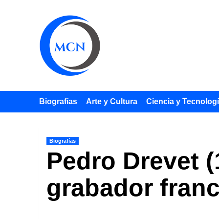
Saltar
al
contenido
Biografías
Arte y Cultura
Ciencia y Tecnolog
Biografías
Pedro Drevet (
grabador fran