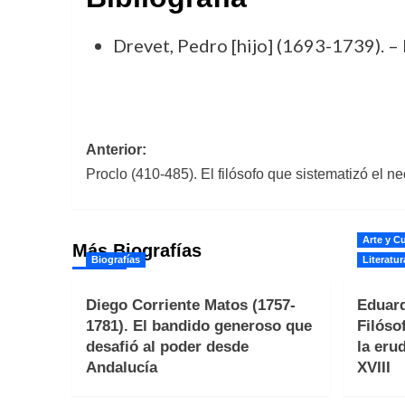
Drevet, Pedro [hijo] (1693-1739). –
Navegación
Anterior:
Proclo (410-485). El filósofo que sistematizó el n
de
entradas
Arte y Cu
Más Biografías
Biografías
Literatur
Diego Corriente Matos (1757-
Eduard
1781). El bandido generoso que
Filóso
desafió al poder desde
la erud
Andalucía
XVIII