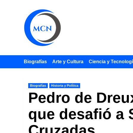
Saltar
al
contenido
Biografías
Arte y Cultura
Ciencia y Tecnolog
Biografías
Historia y Política
Pedro de Dreux
que desafió a 
Cruzadas