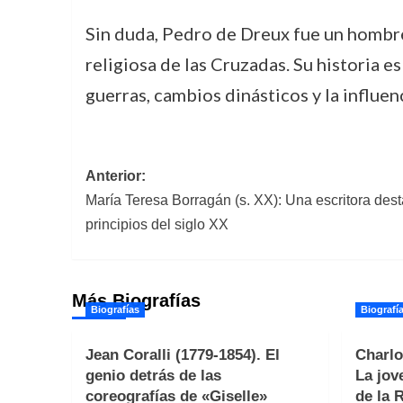
Sin duda, Pedro de Dreux fue un hombre q
religiosa de las Cruzadas. Su historia 
guerras, cambios dinásticos y la influenci
Navegación
Anterior:
María Teresa Borragán (s. XX): Una escritora dest
de
principios del siglo XX
entradas
Más Biografías
Biografías
Biografí
Jean Coralli (1779-1854). El
Charlo
genio detrás de las
La jov
coreografías de «Giselle»
de la 