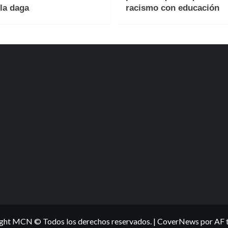
la daga
racismo con educación
ght MCN © Todos los derechos reservados.
|
CoverNews
por AF 