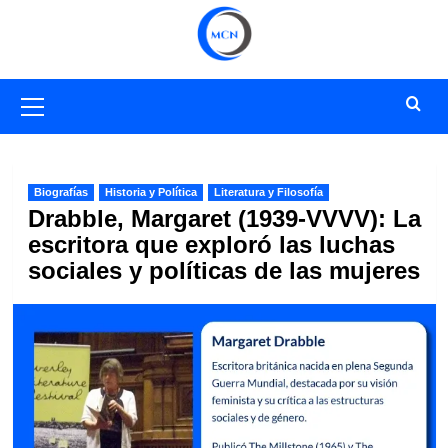
Saltar
al
contenido
Menú
primario
Biografías
Historia y Política
Literatura y Filosofía
Drabble, Margaret (1939-VVVV): La
escritora que exploró las luchas
sociales y políticas de las mujeres