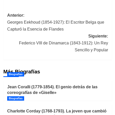
Navegación
Anterior:
Georges Eekhoud (1854-1927): El Escritor Belga que
de
Capturó la Esencia de Flandes
entradas
Siguiente:
Federico VIII de Dinamarca (1843-1912): Un Rey
Sencillo y Popular
Más Biografías
Biografías
Jean Coralli (1779-1854). El genio detrás de las
coreografías de «Giselle»
Biografías
Charlotte Corday (1768-1793). La joven que cambió