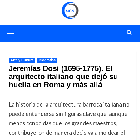
Saltar
al
contenido
Menú
primario
Arte y Cultura
Biografías
Jeremías Dosi (1695-1775). El
arquitecto italiano que dejó su
huella en Roma y más allá
La historia de la arquitectura barroca italiana no
puede entenderse sin figuras clave que, aunque
menos conocidas que los grandes maestros,
contribuyeron de manera decisiva a moldear el