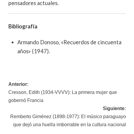
pensadores actuales.
Bibliografía
Armando Donoso, «Recuerdos de cincuenta
años» (1947).
Navegación
Anterior:
Cresson, Edith (1934-VVVV): La primera mujer que
de
gobernó Francia
entradas
Siguiente:
Remberto Giménez (1898-1977): El músico paraguayo
que dejó una huella imborrable en la cultura nacional