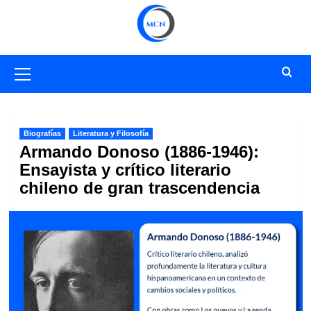
Saltar
al
contenido
Menú
primario
Biografías
Literatura y Filosofía
Armando Donoso (1886-1946):
Ensayista y crítico literario
chileno de gran trascendencia