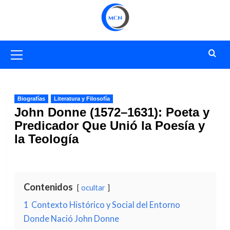
Saltar
al
contenido
Menú
primario
Biografías
Literatura y Filosofía
John Donne (1572–1631): Poeta y
Predicador Que Unió la Poesía y
la Teología
Contenidos
ocultar
1
Contexto Histórico y Social del Entorno
Donde Nació John Donne